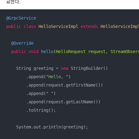
료한다.
@GrpcService
public
class
HelloServiceImpl
extends
HelloServiceImp
@Override
public
void
hello
(HelloRequest request, StreamObser
    String greeting = 
new
 StringBuilder()

        .append(
"Hello, "
)

        .append(request.getFirstName())

        .append(
" "
)

        .append(request.getLastName())

        .toString();

    System.out.println(greeting);
