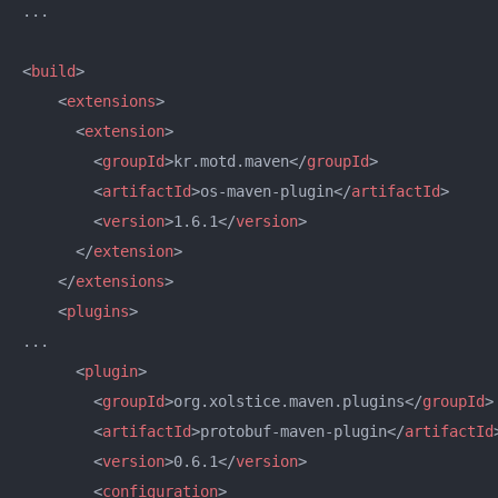
...

<
build
>
<
extensions
>
<
extension
>
<
groupId
>
kr.motd.maven
</
groupId
>
<
artifactId
>
os-maven-plugin
</
artifactId
>
<
version
>
1.6.1
</
version
>
</
extension
>
</
extensions
>
<
plugins
>
...

<
plugin
>
<
groupId
>
org.xolstice.maven.plugins
</
groupId
>
<
artifactId
>
protobuf-maven-plugin
</
artifactId
<
version
>
0.6.1
</
version
>
<
configuration
>