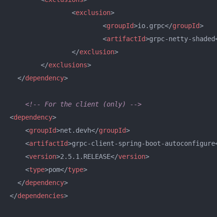
<
exclusion
>
<
groupId
>
io.grpc
</
groupId
>
<
artifactId
>
grpc-netty-shaded
</
exclusion
>
</
exclusions
>
</
dependency
>
<!-- For the client (only) -->
<
dependency
>
<
groupId
>
net.devh
</
groupId
>
<
artifactId
>
grpc-client-spring-boot-autoconfigure
<
version
>
2.5.1.RELEASE
</
version
>
<
type
>
pom
</
type
>
</
dependency
>
</
dependencies
>