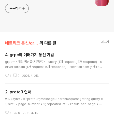
구독하기
더보기
네트워크 통신/grpc
의 다른 글
4. grpc의 여러가지 통신 기법
글 내용
grpc는 4개의 통신을 지원한다. - unary (1개 request , 1개 respone) - s
erver stream (1개 request, n개 response) - client stream (n개 req
uest, 1개 response) - bi stream (n개 request, n개 response) 그리고
1
0
2021. 4. 25.
클라이언트에서 4가지 통신을 3가지 방법으로 콜 할 수 있다. - blocking - a
syn - future 그러면 모든 통신의 경우의 수는 12가지이다. 하지만 request
가 n개 일때는 asyn만 지원하고, response가 n개 일 때는 future을 지원하
2. proto3 언어
지 않는다. 따라서 총 7가지가 존재한다. unary server stream client stre
글 내용
am bi stream b..
예시) syntax = "proto3"; message SearchRequest { string query =
1; sint32 page_number = 2; repeated int32 result_per_page = 3;
A a = 4; InnerMessage innerMessage = 11; map mapData = 12; re
2
0
2021. 4. 11.