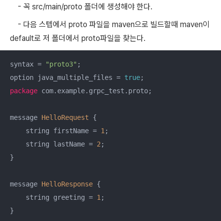
- 꼭 src/main/proto 폴더에 생성해야 한다.
- 다음 스텝에서 proto 파일을 maven으로 빌드할때 maven이
default로 저 폴더에서 proto파일을 찾는다.
syntax = 
"proto3"
;

option java_multiple_files = 
true
package
 com.example.grpc_test.proto;

message 
HelloRequest
 {

    string firstName = 
1
;

    string lastName = 
2
;

}

message 
HelloResponse
 {

    string greeting = 
1
;

}
