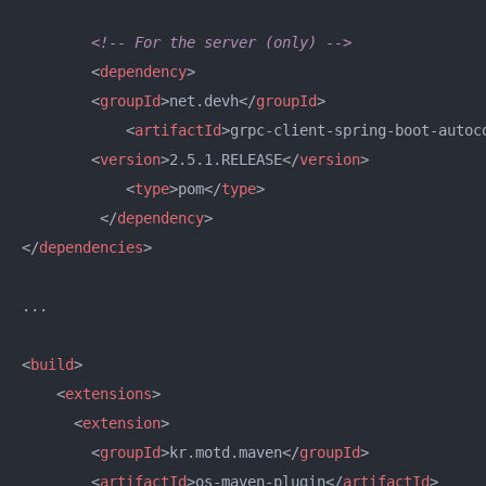
<!-- For the server (only) -->
<
dependency
>
<
groupId
>
net.devh
</
groupId
>
<
artifactId
>
grpc-client-spring-boot-autoc
<
version
>
2.5.1.RELEASE
</
version
>
<
type
>
pom
</
type
>
</
dependency
>
</
dependencies
>
...

<
build
>
<
extensions
>
<
extension
>
<
groupId
>
kr.motd.maven
</
groupId
>
<
artifactId
>
os-maven-plugin
</
artifactId
>