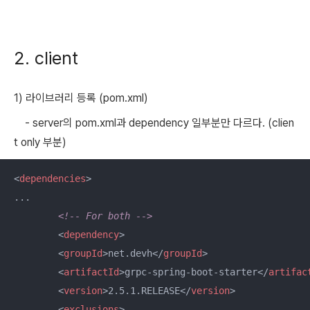
2. client
1) 라이브러리 등록 (pom.xml)
- server의 pom.xml과 dependency 일부분만 다르다. (clien
t only 부분)
<
dependencies
>
...

<!-- For both -->
<
dependency
>
<
groupId
>
net.devh
</
groupId
>
<
artifactId
>
grpc-spring-boot-starter
</
artifac
<
version
>
2.5.1.RELEASE
</
version
>
<
exclusions
>