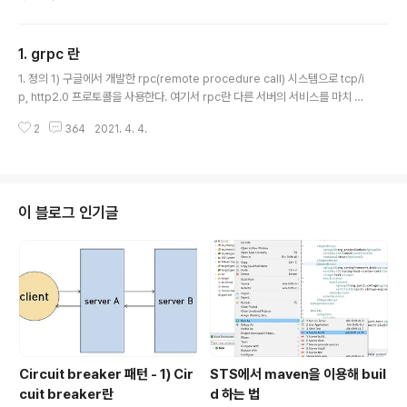
served 5,6,7~10,13; message InnerMessage { String s1 = 1; } } en
um A { option allow_alias = true; v1 = 0; v2 = 1; } Message Outter
Message { SearchRequest.InnerMessage = 1; } service SearchS
1. grpc 란
ervice { rpc Search(Sea..
글 내용
1. 정의 1) 구글에서 개발한 rpc(remote procedure call) 시스템으로 tcp/i
p, http2.0 프로토콜을 사용한다. 여기서 rpc란 다른 서버의 서비스를 마치 내
부 서비스 콜 하듯 쉽게 콜을 하는 프로토콜이다. 2) 클라 서버간에 통신 데이터
2
364
2021. 4. 4.
규약을 protocol buffer(protobuf)를 이용해 정의한다. protocol buffer
는 .proto 파일에 key-value 형태로 정의하고 protoc로 컴파일한다. mess
age Person { string name = 1; int32 id = 2; bool has_ponycopter
= 3; } 2. 장점 1) grpc는 직렬화된 바이트 스트림으로 통신하므로 json 통신
보다 통신 속도가 빠르다. 3. 단점 1) jso..
이 블로그 인기글
Circuit breaker 패턴 - 1) Cir
STS에서 maven을 이용해 buil
cuit breaker란
d 하는 법