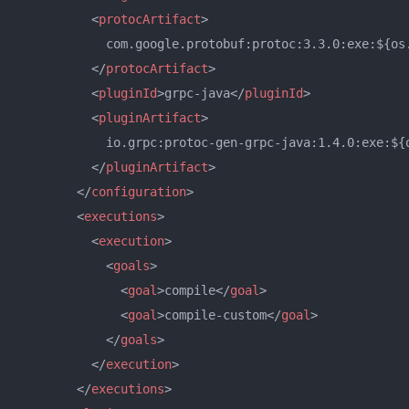
<
protocArtifact
>
            com.google.protobuf:protoc:3.3.0:exe:${os.
</
protocArtifact
>
<
pluginId
>
grpc-java
</
pluginId
>
<
pluginArtifact
>
            io.grpc:protoc-gen-grpc-java:1.4.0:exe:${o
</
pluginArtifact
>
</
configuration
>
<
executions
>
<
execution
>
<
goals
>
<
goal
>
compile
</
goal
>
<
goal
>
compile-custom
</
goal
>
</
goals
>
</
execution
>
</
executions
>