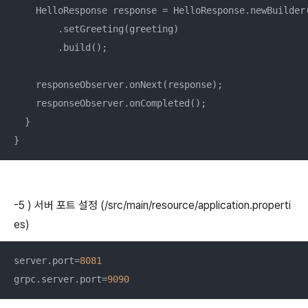
    HelloResponse response = HelloResponse.newBuilder(
        .setGreeting(greeting)

        .build();

    responseObserver.onNext(response);

    responseObserver.onCompleted();

  }

}
-5 ) 서버 포트 설정 (/src/main/resource/application.properti
es)
server.port=
8081
grpc.server.port=
9090