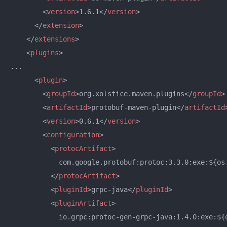
<
version
>
1.6.1
</
version
>
</
extension
>
</
extensions
>
<
plugins
>
...

<
plugin
>
<
groupId
>
org.xolstice.maven.plugins
</
groupId
>
<
artifactId
>
protobuf-maven-plugin
</
artifactId
<
version
>
0.6.1
</
version
>
<
configuration
>
<
protocArtifact
>
            com.google.protobuf:protoc:3.3.0:exe:${os.
</
protocArtifact
>
<
pluginId
>
grpc-java
</
pluginId
>
<
pluginArtifact
>
            io.grpc:protoc-gen-grpc-java:1.4.0:exe:${o