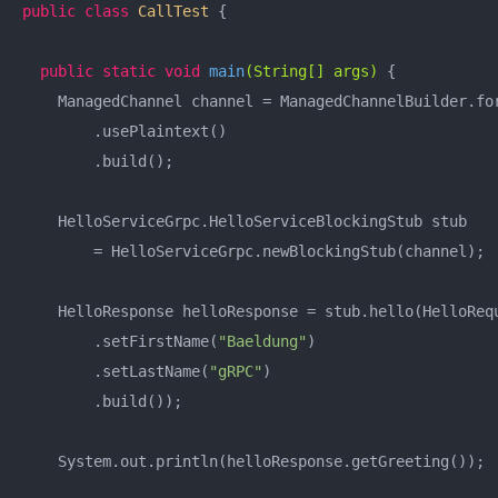
public
class
CallTest
{

public
static
void
main
(String[] args)
{

    ManagedChannel channel = ManagedChannelBuilder.fo
        .usePlaintext()

        .build();

    HelloServiceGrpc.HelloServiceBlockingStub stub

        = HelloServiceGrpc.newBlockingStub(channel);

    HelloResponse helloResponse = stub.hello(HelloRequ
        .setFirstName(
"Baeldung"
)

        .setLastName(
"gRPC"
)

        .build());

    System.out.println(helloResponse.getGreeting());
