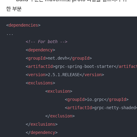
한 부분
<
dependencies
>
...

<!-- For both -->
<
dependency
>
<
groupId
>
net.devh
</
groupId
>
<
artifactId
>
grpc-spring-boot-starter
</
artifac
<
version
>
2.5.1.RELEASE
</
version
>
<
exclusions
>
<
exclusion
>
<
groupId
>
io.grpc
</
groupId
>
<
artifactId
>
grpc-netty-shaded
</
exclusion
>
</
exclusions
>
</
dependency
>