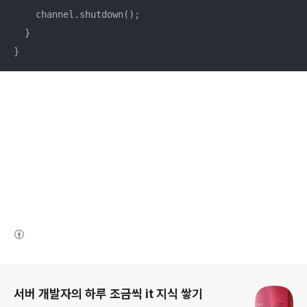
    channel.shutdown();

  }

}
(새창열림)
로그 정보
서버 개발자의 하루 조금씩 it 지식 쌓기